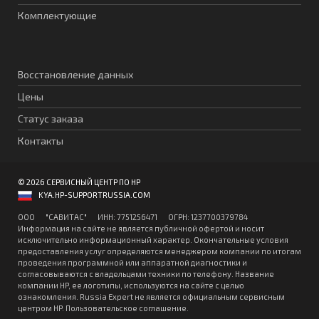
Комплектующие
Восстановление данных
Цены
Статус заказа
Контакты
© 2026 СЕРВИСНЫЙ ЦЕНТР ПО HP
KYA.HP-SUPPORTRUSSIA.COM
ООО "CАВИТAC" ИНН: 7751256471 ОГPН: 1237700379784
Информация на сайте не является публичной офертой и носит
исключительно информационный характер. Окончательные условия
предоставления услуг определяются менеджером компании по итогам
проведения программной или аппаратной диагностики и
согласовываются с владельцами техники по телефону. Название
компании HP, ее логотипы, используются на сайте с целью
ознакомления. Russia Expert не является официальным сервисным
центром HP.
Пользовательское соглашение
.